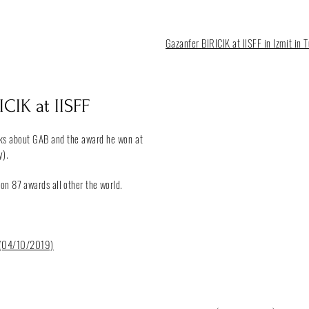
Gazanfer
BIRICIK at IISFF in Izmit i
CIK at IISFF
alks about GAB and the award he won at
y).
on 87 awards all other the world.
y (04/10/2019)