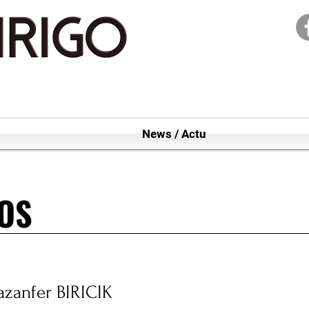
News / Actu
EOS
EOS
azanfer BIRICIK