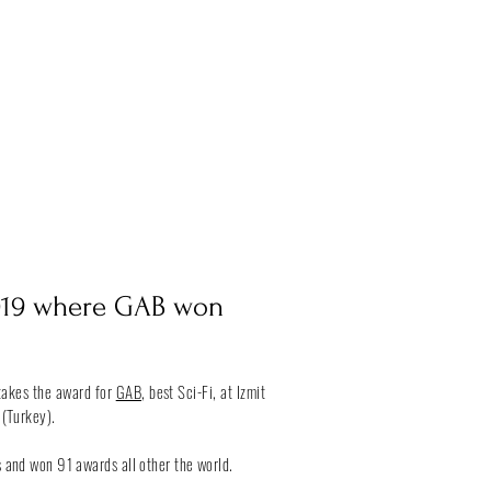
019 where GAB won
akes the award for
GAB
, best Sci-Fi, at Izmit
 (Turkey).
 and won 91 awards all other the world.