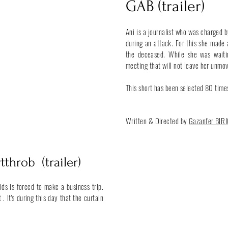
GAB (trailer)
Ani is a journalist who was charged b
during an attack. For this she made a
the deceased. While she was waiti
meeting that will not leave her unmo
This short has been selected 80 time
Written & Directed by
Gazanfer
BIR
rtthrob
(trailer)
s is forced to make a business trip.
 . It's during this day that the curtain