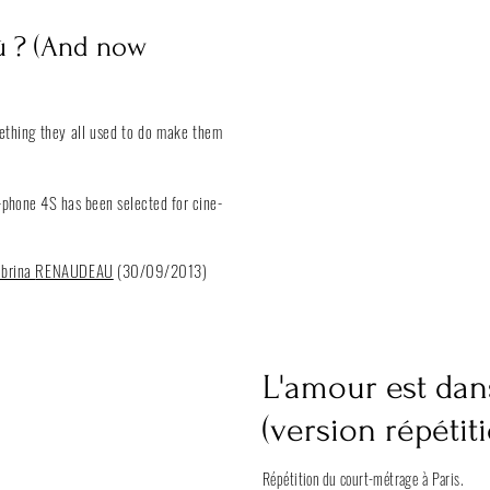
ù ? (And now
ething they all used to do make them
-phone 4S has been selected for cine-
abrina
RENAUDEAU
(30/09/2013)
L'amour est dans
(version répétit
Répétition du court-métrage à Paris.