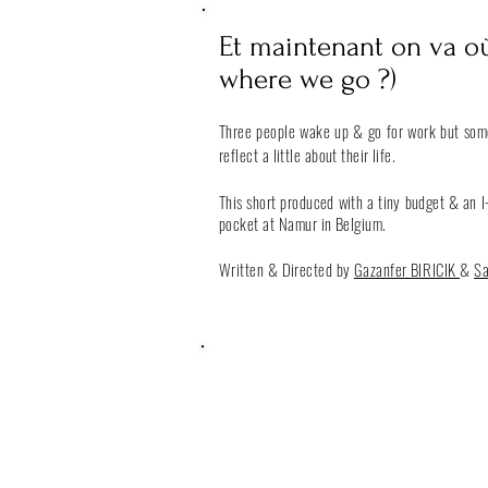
Et maintenant on va o
where we go ?)
Three people wake up & go for work but som
reflect a little about their life.
This short produced with a tiny budget & an
I
pocket at
Namur
in Belgium.
Written & Directed by
Gazanfer
BIRICIK
&
S