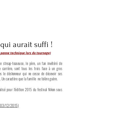
qui aurait suffi !
e panne technique lors du tournage)
e streap-teaseuse, le père, un fan invétéré de
e carrière, sont tous les trois face à un gros
les le déshonneur qui ne cesse de décevoir ses
. Un caractère que la famille
ne tolère guère.
alisé pour
l'édition 2015 du festival Nikon sous
(03/12/2015)