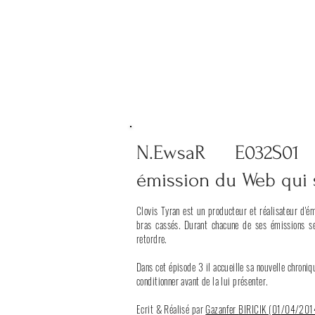
N.EwsaR E03
2
S01
(
émission du Web qui s
Clovis Tyran est un producteur et réalisateur d'é
bras cassés. Durant chacune de ses émissions se
retordre.
Dans cet épisode 3 il accueille sa nouvelle chroniq
conditionner avant de la lui présenter.
Ecrit & Réalisé par
Gazanfer
BIRICIK (01
/04
/201