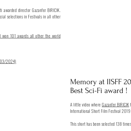
i awarded director Gazanfer BIRICIK.
ial selections in Festivals in all other
 won 101 awards all other the world
/03/2
024)
Memory at IISFF 2
Best Sci-Fi award !
A little video where
Gazanfer BIRICIK
t
International Short Film Festival 2019
This short has been selected 138 times