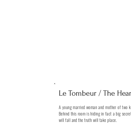
Le Tombeur / The
Hea
A young married woman and mother of two kid
Behind this room is hiding in fact a big secret
will fall and the truth will take place.