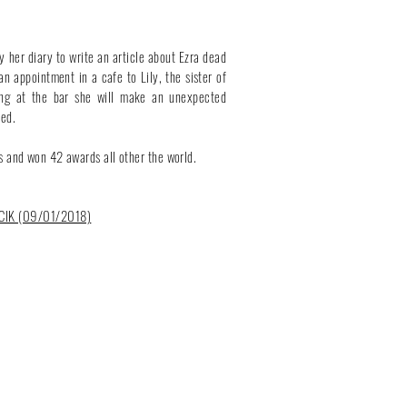
y her diary to write an article about Ezra dead
n appointment in a cafe to Lily, the sister of
ng at the bar she will make an unexpected
ved.
s and won 42 awards all other the world.
ICIK (09/01/2018)