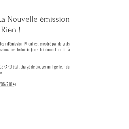
La Nouvelle émission
 Rien !
ateur d'émission TV qui est encadré par de vrais
sions ses technicien(ne)s lui donnent du fil à
 GERARD était chargé de trouver un ingénieur du
e.
1/06
/2014)