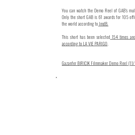
You can watch the Demo Reel of GAB's mult
Only the short GAB is 61 awards for 105 offic
the world according to
ImdB.
This short has been selected
154 times and
according to LA VIE PARIGO
.
Gazanfer
BIRICIK Filmmaker Demo Reel (11