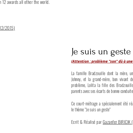
 12 awards all other the world.
/12/2015)
Je suis un geste 
(Attention : problème "son" dû à un
La famille Bradzouille dont la mère, un
Johnny, et la grand-mère, bon vivant d
problème, Lolita la fille des Bradzouil
parents avec ses écarts de bonne conduite
Ce court-métrage a
spécialement
été ré
le thème "Je suis un geste"
Ecrit & Réalisé par
Gazanfer
BIRICIK 