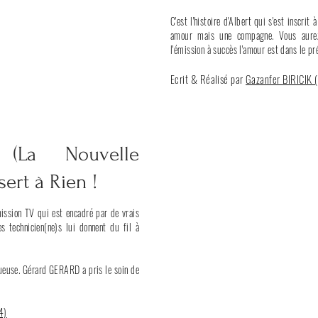
C'est l'histoire d'Albert qui s'est inscrit
amour mais une compagne. Vous aurez
l'émission à succès l'amour est
dans le pré
Ecrit & Réalisé par
Gazanfer
BIRICIK
La Nouvelle
ert à Rien !
mission TV qui est encadré par de vrais
s technicien(ne)s lui donnent du fil à
ueuse.
Gérard GERARD a pris le soin de
4)