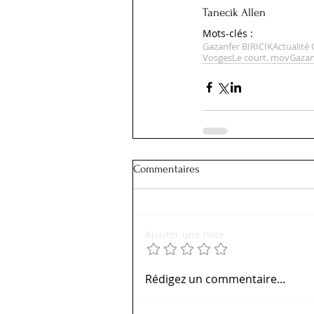
Tanecik Allen
Mots-clés :
Gazanfer BIRICIK
Actualité
Vosges
Le court. mov
Gazan
Commentaires
Ajouter une note
Rédigez un commentaire...