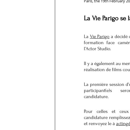
Paris, the 19th February 2
La Vie Parigo se 
La 
Vie Parigo
 a décidé 
formation face camér
l’Actor Studio. 
Il y a également au menu
réalisation de films co
La première session d'e
participant(e)s ser
candidature.
Pour celles et ceux
candidature remplissez
et renvoyez le à 
acting