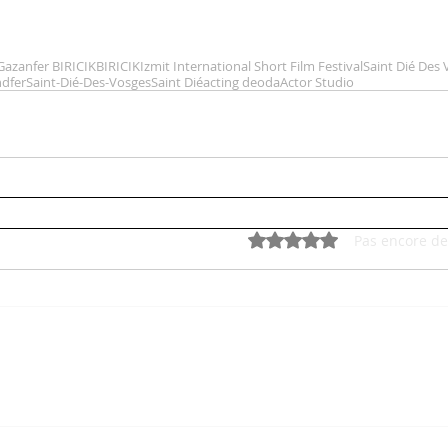
 Gazanfer BIRICIK
BIRICIK
Izmit International Short Film Festival
Saint Dié Des
dfer
Saint-Dié-Des-Vosges
Saint Dié
acting deoda
Actor Studio
Noté 0 étoile sur 5.
Pas encore de