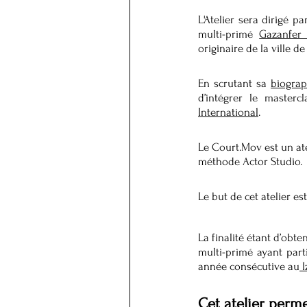
L'Atelier sera dirigé pa
multi-primé 
Gazanfer 
originaire de la ville d
En scrutant sa 
biograp
d’intégrer le master
International
.
Le Court.Mov est un atel
méthode Actor Studio.
Le but de cet atelier es
La finalité étant d’obt
multi-primé ayant part
année consécutive au
 
Cet atelier perm