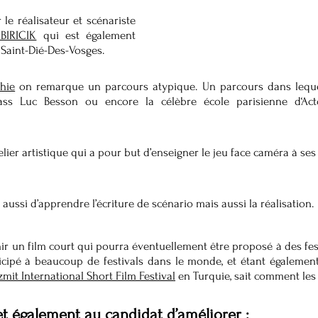
r le réalisateur et scénariste 
BIRICIK
 qui est également 
e Saint-Dié-Des-Vosges.
hie
 on remarque un parcours atypique. Un parcours dans lequel
class Luc Besson ou encore la célèbre école parisienne d‘Act
ier artistique qui a pour but d’enseigner le jeu face caméra à ses 
t aussi d’apprendre l’écriture de scénario mais aussi la réalisation.
enir un film court qui pourra éventuellement être proposé à des fest
icipé à beaucoup de festivals dans le monde, et étant également
Izmit International Short Film Festival
 en Turquie, sait comment les 
et également au candidat d’améliorer :