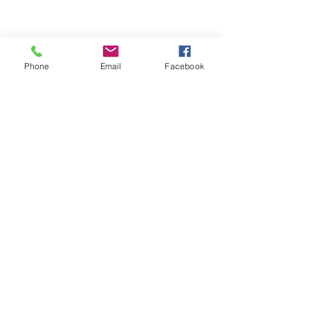
Phone
Email
Facebook
©
2011-2024
La Vie Parigo -
all rights reserved -
association régie selon
la loi 1901 - INSEE :
792792194
APE 9499Z
NOTRE établissement
est spécialisé dans la
création et la
diffusion de meDias,
par ECRIT, par media
animé (video) ou
sur support