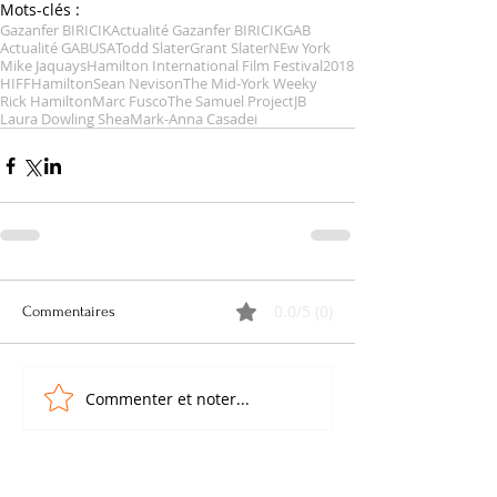
Mots-clés :
Gazanfer BIRICIK
Actualité Gazanfer BIRICIK
GAB
Actualité GAB
USA
Todd Slater
Grant Slater
NEw York
Mike Jaquays
Hamilton International Film Festival
2018
HIFF
Hamilton
Sean Nevison
The Mid-York Weeky
Rick Hamilton
Marc Fusco
The Samuel Project
JB
Laura Dowling Shea
Mark-Anna Casadei
0.0/5 (0)
Commentaires
Commenter et noter...