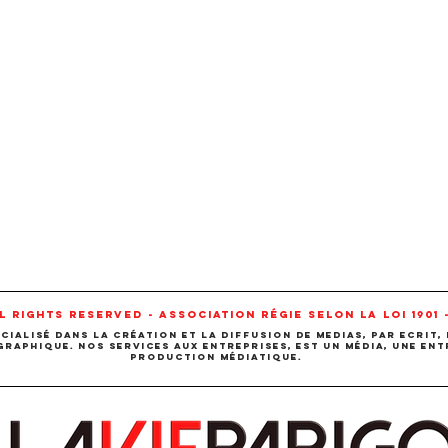
ll rights reserved - association régie selon la loi 1901 -
ialisé dans la création et la diffusion de meDias, par ECRIT, 
aphique. Nos Services aux entreprises, EST un Média, une ent
production médiatique.