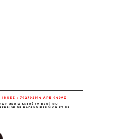
 INSEE : 792792194 APE 9499Z
par media animé (video) ou
reprise de radiodiffusion et de