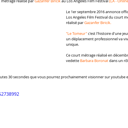
t métrage réalisé par 
Gazanfer Biricik
 au Los Angeles Film Festival 
(LA - Onlin
Le 1er septembre 2016 annonce officie
Los Angeles Film Festival du court m
réalisé par 
Gazanfer Biricik.
"Le Tomeur"
 c'est l'histoire d'une 
un déplacement professionnel va viv
unique.
Ce court métrage réalisé en décemb
vedette 
Barbara Boronat 
dans un rôl
utes 30 secondes que vous pourrez prochainement visionner sur youtube e
152738992