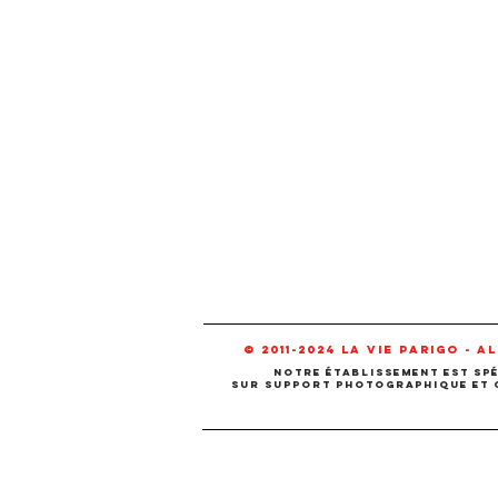
© 2011-2024 La Vie Parigo - a
NOTRE établissement est spéc
sur support photographique et gr