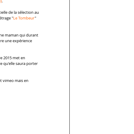
e)
.
lle de la sélection au 
étrage "
Le Tombeur
" 
jeune maman qui durant 
re une expérience 
re 2015 met en 
e qu'elle saura porter 
t vimeo mais en 